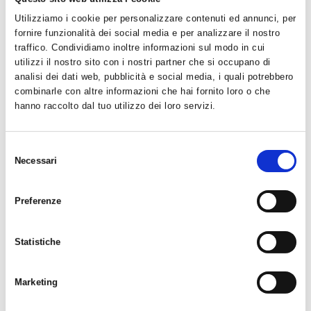
privato, di un'industria, di un’azienda per fornire il livello di
Utilizziamo i cookie per personalizzare contenuti ed annunci, per
confort desiderato.
fornire funzionalità dei social media e per analizzare il nostro
traffico. Condividiamo inoltre informazioni sul modo in cui
utilizzi il nostro sito con i nostri partner che si occupano di
analisi dei dati web, pubblicità e social media, i quali potrebbero
combinarle con altre informazioni che hai fornito loro o che
hanno raccolto dal tuo utilizzo dei loro servizi.
Selezione
Necessari
del
consenso
Preferenze
Condizionamento e Climatizzazione
Progettiamo e realizziamo impianti nei settori della
climatizzazione, del condizionamento, del raffrescamento e
Statistiche
del trattamento dell’aria in ambienti domestici, commerciali e
industriali.
Marketing