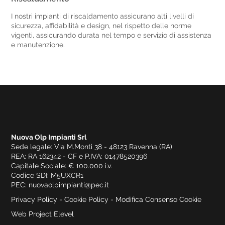
I nostri impianti di riscaldamento assicurano alti livelli di
sicurezza, affidabilità e design, nel rispetto delle norme
vigenti, assicurando durata nel tempo e servizio di assistenza
e manutenzione.
Nuova Olp Impianti Srl
Sede legale: Via M.Monti 38 - 48123 Ravenna (RA)
REA: RA 162342 - CF e P.IVA: 01478520396
Capitale Sociale: € 100.000 i.v.
Codice SDI: M5UXCR1
PEC:
nuovaolpimpianti@pec.it
Privacy Policy -
Cookie Policy
-
Modifica Consenso Cookie
Web Project
Elevel