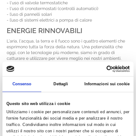
- l'uso di valvole termostatiche
- l'uso di cronotermostati (controlli automatici)
- l’uso di pannelli solari
- l’uso di sistemi elettrici a pompa di calore
ENERGIE RINNOVABILI
L'aria, l'acqua, la terra e il fuoco sono i quattro elementi che
esprimono tutta la forza della natura. Una potenzialità che
oggi, con le tecnologie più moderne, siamo in grado di
catturare e utilizzare per vivere meglio nei nostri ambienti.
NATURA > UOMO > NATURA
Le energie rinnovabili si distinguono dalle altre fonti per la
possibilità naturale che hanno di essere sempre disponibili e
Consenso
Dettagli
Informazioni sui cookie
di rinnovarsi
. Il sole, l'acqua, il vento e il calore della terra
sono fonti energetiche sempre a disposizione; la biomassa
(materiali organici trasformabili in energia, come la legna, il
Questo sito web utilizza i cookie
mais o alcuni scarti di produzione agricola) si rinnova con la
produzione naturale o regolamentata dall'uomo. In tutti i casi,
Utilizziamo i cookie per personalizzare contenuti ed annunci, per
l'utilizzo di queste fonti non comporta creazione diretta di
fornire funzionalità dei social media e per analizzare il nostro
agenti inquinanti.
La combustione di legna, ad esempio,
traffico. Condividiamo inoltre informazioni sul modo in cui
produce una quantità di anidride carbonica pari a quella
utilizzi il nostro sito con i nostri partner che si occupano di
assorbita dalla pianta durante la sua crescita.