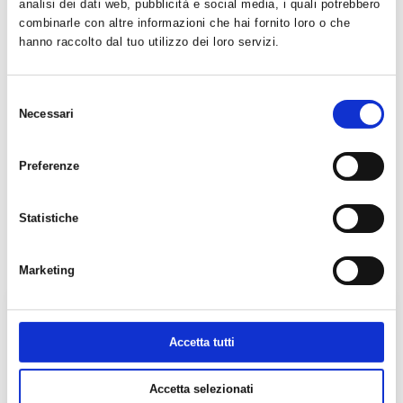
analisi dei dati web, pubblicità e social media, i quali potrebbero
- Pannelli solari termici
combinarle con altre informazioni che hai fornito loro o che
- Caldaia a biomassa
hanno raccolto dal tuo utilizzo dei loro servizi.
- Pannelli fotovoltaici
- Pompa di calore geotermica
- Mini eolico
Selezione
Alcuni esempi di realizzazione che possiamo fare per voi:
Necessari
del
• dal semplice pannello solare per la produzione di acqua
consenso
calda alle celle multienergia;
• dalle pompe di calore geotermiche fino agli impianti
Preferenze
complessi a biomassa ad uso civile e industriale.
• dalle applicazioni più tradizionali fino allo sviluppo e alla
realizzazione di impianti ad hoc
Statistiche
Altre foto
Marketing
Accetta tutti
Accetta selezionati