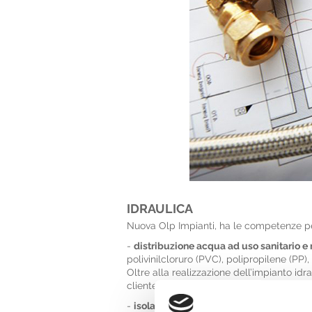
IDRAULICA
Nuova Olp Impianti, ha le competenze per r
-
distribuzione acqua ad uso sanitario e 
polivinilcloruro (PVC), polipropilene (PP), 
Oltre alla realizzazione dell’impianto id
cliente).
-
isolamenti termici ed acustici,
in lana d