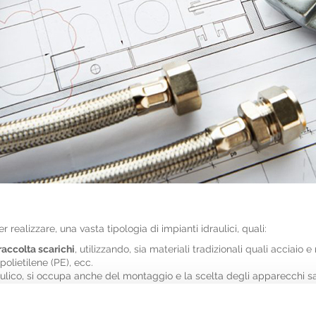
ealizzare, una vasta tipologia di impianti idraulici, quali:
raccolta scarichi
, utilizzando, sia materiali tradizionali quali acciaio 
polietilene (PE), ecc.
raulico, si occupa anche del montaggio e la scelta degli apparecchi sa
i vetro, sughero, polistirolo, elastomero espanso a cellule chiuse, con