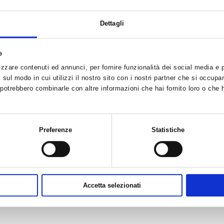
dicali
.
Dettagli
 gas combustibile
, (metano, propano – gpl, ecc), aerei, interrati, ad 
enti normative e certificati secondo le direttive comunitarie e correda
e
zzare contenuti ed annunci, per fornire funzionalità dei social media e pe
ormazioni dettagliate e/o preventivi gratuiti.
sul modo in cui utilizzi il nostro sito con i nostri partner che si occupan
i potrebbero combinarle con altre informazioni che hai fornito loro o che 
ssistenza per:
purazione dell’aria, per polveri, fumi, nebbie, ecc.
Preferenze
Statistiche
ormazioni dettagliate e/o preventivi gratuiti.
assistenza per impianti di depurazione e trattamento delle acque, nei s
Accetta selezionati