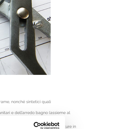
e rame, nonché sintetici quali
nitari e dell’arredo bagno (assieme al
 eventuale barriera antivapore, finiture in