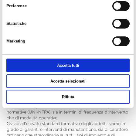
Sprinkler
Preferenze
Water Mist
Schiuma
Polvere
Statistiche
Twin-agent
Aerosol
Gas
Marketing
Sistemi pre-ingegnerizzati
ASSISTENZA E MANUTENZIONE
Manutenzione Estintori Anticendio
Accetta tutti
Manutenzione Idranti Anticendio
Manutenzione Rilevazione Incendio e Gas
Manutenzione Impianti Anticendio
Accetta selezionati
Ci occupiamo dell’assistenza e della manutenzione di tutti i
sistemi e le attrezzature antincendio, assicurando un servizio
Rifiuta
puntuale e completo. Eseguiamo il controllo e la
manutenzione periodica, secondo le più recenti disposizioni
normative (UNI-NFPA), sia in termini di frequenza d’intervento
che di modalità operative.
Grazie all'elevato standard formativo degli addetti, siamo in
grado di garantire interventi di manutenzione, sia di carattere
ordinario che straordinario su tutti i tipi di impianto e di