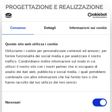
PROGETTAZIONE E REALIZZAZIONE
IMPIANTI
Progettiamo e realizziamo una gamma completa di impianti
antincendio personalizzati per ogni situazione e per ogni
Consenso
Dettagli
Informazioni sui cookie
categoria di rischio. I nostri tecnici vi forniranno informazioni
dettagliate e preventivi gratuiti.
Vendiamo, installiamo, controlliamo e revisioniamo gli
Questo sito web utilizza i cookie
estintori.
Utilizziamo i cookie per personalizzare contenuti ed annunci, per
Eseguiamo il collaudo delle bombole di gas ed aria con
fornire funzionalità dei social media e per analizzare il nostro
INAIL, RINA, Loyd's Register e con ogni altro ogni ente
traffico. Condividiamo inoltre informazioni sul modo in cui
certificatore accreditato.
utilizzi il nostro sito con i nostri partner che si occupano di
IMPIANTI DI RILEVAZIONE
analisi dei dati web, pubblicità e social media, i quali potrebbero
combinarle con altre informazioni che hai fornito loro o che
Incendio
: fumo, calore, scintilla
hanno raccolto dal tuo utilizzo dei loro servizi.
Gas
: esplosivi, tossici, nocivi
IMPIANTI DI SPEGNIMENTO INCENDI
Selezione
Necessari
Rete idranti
del
Stazioni di pompaggio
consenso